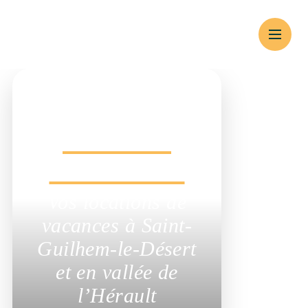
Un hébergement
Locations
saisonnières
Vos locations de
vacances à Saint-
Guilhem-le-Désert et
en vallée de l’Hérault