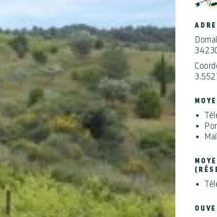
ADR
Domai
3423
Coord
3.552
MOYE
Tél
Por
Mai
MOYE
(RÉS
Tél
OUVE