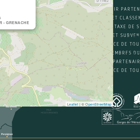
DEVENIR PARTEN
ÉQUI
s
LABELS ET CLASSE
Par
R - GRENACHE
TAXE DE 
AIDES ET SUBVE
SERV
L'OFFICE DE TO
Acc
LES MEMBRES DU
Ne
DES PARTENAI
L'OFFICE DE TO
Leaflet
| ©
OpenStreetMap