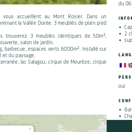
du 0
 vous accueillent au Mont Rosier. Dans un
INFO
ominant la Vallée Dorée. 3 meublés de plain pied
Cap
2 
us trouverez 3 meublés identiques de 50m²,
sup
ouverte, salon de jardin.
, barbecue, espaces verts 6000m². Installé sur
l et du paysage.
LANG
terranée, lac Salagou, cirque de Mourèze, cirque
PERS
oui
CON
Ba
Cha
Tél
×
WI