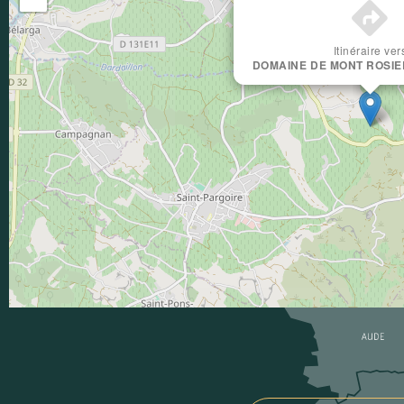
Office de Tourisme
Intercommunal
Itinéraire ver
DOMAINE DE MONT ROSIE
Saint-Guilhem-le-
Désert
Vallée de l'Hérault
Service Partenariat
04 67 57 58 83
E-mail
partenariat@saintguilhem-
valleeherault.fr
Suivez-nous !