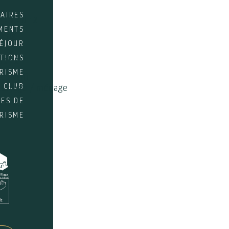
AIRES
PEMENTS
MENTS
king
SÉJOUR
NTIONS
ICES
URISME
ès Wifi
 CLUB
ttoyage / ménage
RES DE
URISME