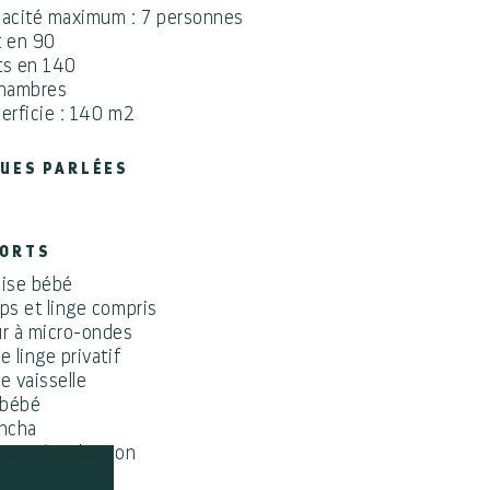
acité maximum : 7 personnes
it en 90
its en 140
chambres
erficie : 140 m2
UES PARLÉES
FORTS
ise bébé
ps et linge compris
r à micro-ondes
e linge privatif
e vaisselle
 bébé
ncha
ques à induction
évision