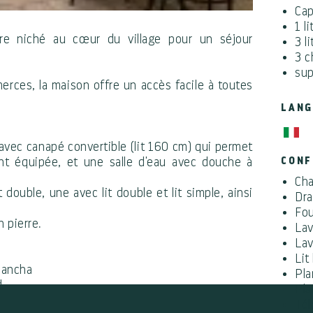
Cap
1 l
re niché au cœur du village pour un séjour
3 l
3 
sup
erces, la maison offre un accès facile à toutes
LANG
vec canapé convertible (lit 160 cm) qui permet
ent équipée, et une salle d'eau avec douche à
CON
Cha
 double, une avec lit double et lit simple, ainsi
Dra
Fou
 pierre.
Lav
Lav
Lit
plancha
Pla
d.
Pla
Tél