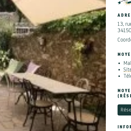
ADR
13, r
3415
Coord
MOYE
Mai
Sit
Tél
MOYE
(RÉS
Rése
INFO