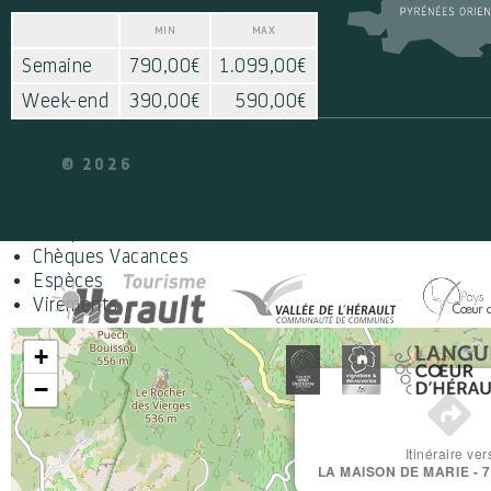
MIN
MAX
Semaine
790,00€
1.099,00€
Week-end
390,00€
590,00€
MODES DE PAIEMENT
© 2026
Cartes de paiement
Chèques bancaires et postaux
Chèques cadeaux
Chèques Vacances
Espèces
Virements
+
−
Itinéraire ver
LA MAISON DE MARIE -