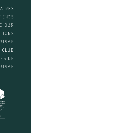
FI
AIRES
MENTS
ICES
SÉJOUR
ès Wifi
NTIONS
URISME
 CLUB
RES DE
URISME