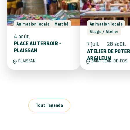
Animation locale
Marché
Animation locale
Stage / Atelier
4
août.
PLACE AU TERROIR -
7
juil.
28
août.
PLAISSAN
ATELIER DE POTER
ARGILEUM
PLAISSAN
SAINT-JEAN-DE-FOS
Tout l'agenda