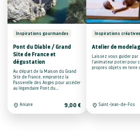
Un restaurant
Les randonnées
Restaurants en vallée de
des sentiers pour 
l'Hérault
les niveaux au coeu
Inspirations gourmandes
Inspirations créative
nature
Pont du Diable / Grand
Atelier de modela
Site de France et
Laissez vous guider par
dégustation
l'animateur potier pour 
propres objets en terre c
Au départ de la Maison du Grand
Site de France, empruntez la
Passerelle des Anges pour accéder
Mon séjour en couple
au légendaire Pont du...
Aniane
Saint-Jean-de-Fos
9,00 €