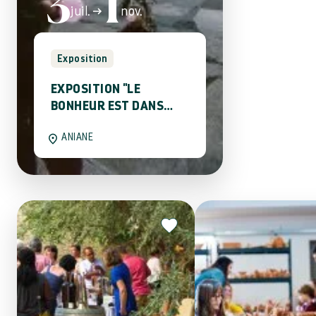
3
1
juil.
nov.
Mon séjour en solo
Exposition
EXPOSITION "LE
BONHEUR EST DANS
L'IMAGE - RAYMOND
ANIANE
DEPARDON"