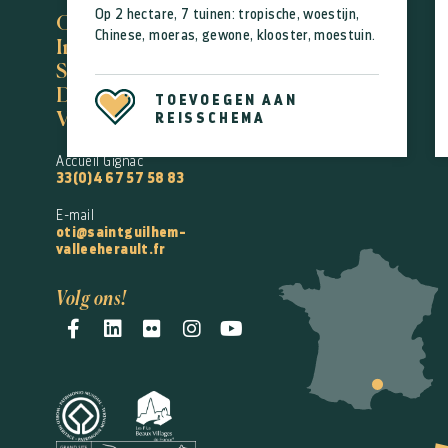
Op 2 hectare, 7 tuinen: tropische, woestijn,
Office de Tourisme
Chinese, moeras, gewone, klooster, moestuin.
Intercommunal
Saint-Guilhem-le-
Désert
TOEVOEGEN AAN
Vallée de l'Hérault
REISSCHEMA
Accueil Gignac
33(0)4 67 57 58 83
E-mail
oti@saintguilhem-
valleeherault.fr
Volg ons!