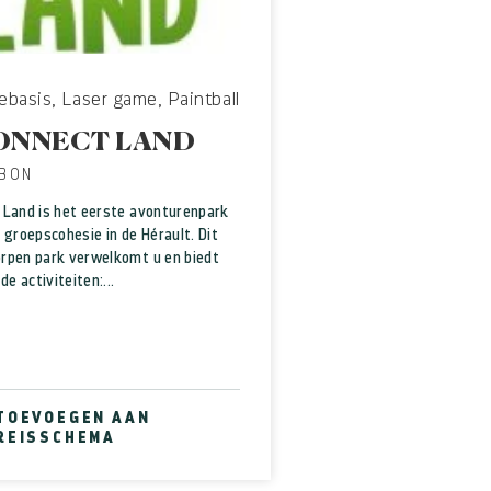
ebasis, Laser game, Paintball
ONNECT LAND
BON
 Land is het eerste avonturenpark
 groepscohesie in de Hérault. Dit
rpen park verwelkomt u en biedt
de activiteiten:...
TOEVOEGEN AAN
REISSCHEMA