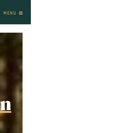
MENU
en