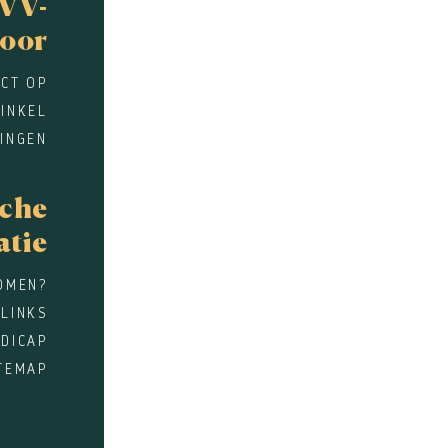
VV-
oor
CT OP
INKEL
INGEN
sche
atie
OMEN?
 LINKS
DICAP
TEMAP