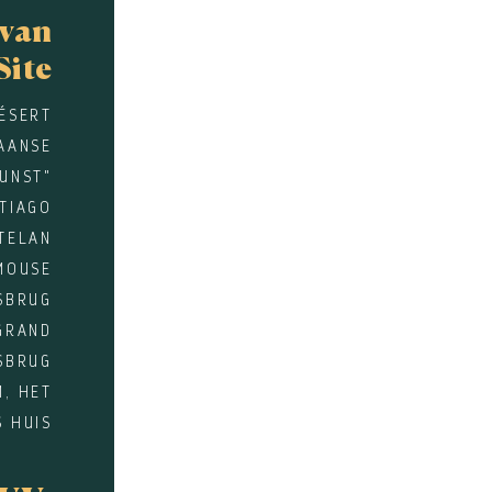
 van
Site
DÉSERT
AANSE
UNST"
TIAGO
TELAN
MOUSE
SBRUG
 GRAND
LSBRUG
M, HET
 HUIS