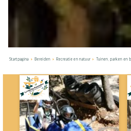
Startpagina
Bereiden
Recreatie en natuur
Tuinen, parken en 
Sleutel
woorden
Gemeenten
---