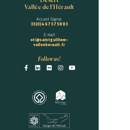
Désert
Vallée de l'Hérault
Accueil Gignac
33(0)4 67 57 58 83
E-mail
oti@saintguilhem-
valleeherault.fr
Follow us!