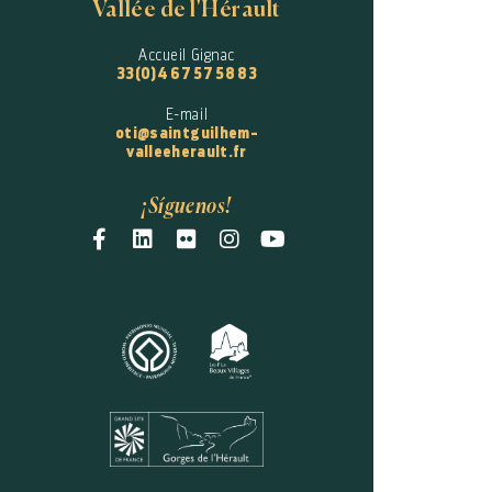
Vallée de l'Hérault
Accueil Gignac
33(0)4 67 57 58 83
E-mail
oti@saintguilhem-
valleeherault.fr
¡Síguenos!