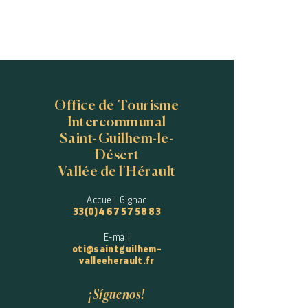
Office de Tourisme
Intercommunal
Saint-Guilhem-le-
Désert
Vallée de l'Hérault
Accueil Gignac
33(0)4 67 57 58 83
E-mail
oti@saintguilhem-
valleeherault.fr
¡Síguenos!