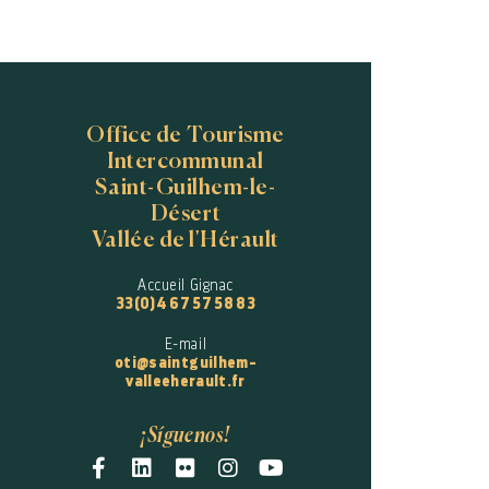
Office de Tourisme
Intercommunal
Saint-Guilhem-le-
Désert
Vallée de l'Hérault
Accueil Gignac
33(0)4 67 57 58 83
E-mail
oti@saintguilhem-
valleeherault.fr
¡Síguenos!