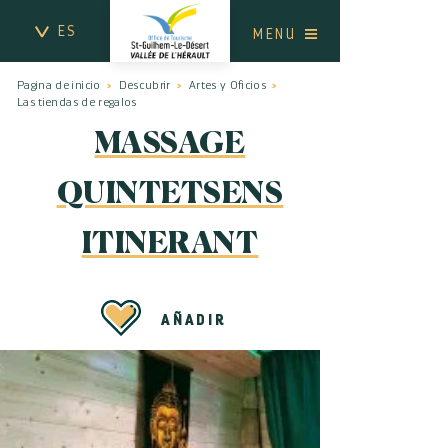
ES
MENU
Pagina de inicio
Descubrir
Artes y Oficios
Las tiendas de regalos
MASSAGE
QUINTETSENS
ITINERANT
AÑADIR