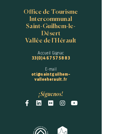
Office de Tourisme
Intercommunal
Saint-Guilhem-le-
Désert
Vallée de l'Hérault
Accueil Gignac
33(0)4 67 57 58 83
E-mail
oti@saintguilhem-
valleeherault.fr
¡Síguenos!