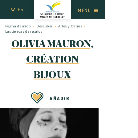
ES
MENU
Pagina de inicio
Descubrir
Artes y Oficios
Las tiendas de regalos
OLIVIA MAURON,
CRÉATION
BIJOUX
AÑADIR