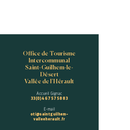
Office de Tourisme
Intercommunal
Saint-Guilhem-le-
Désert
Vallée de l'Hérault
Accueil Gignac
33(0)4 67 57 58 83
E-mail
oti@saintguilhem-
valleeherault.fr