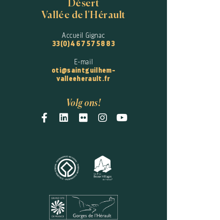
Désert
Vallée de l'Hérault
Accueil Gignac
33(0)4 67 57 58 83
E-mail
oti@saintguilhem-
valleeherault.fr
Volg ons!