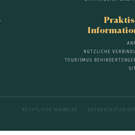
Prakti
Informati
AN
NÜTZLICHE VERBIND
TOURISMUS BEHINDERTENGE
SI
RECHTLICHE HINWEISE
DATENSCHUTZRICHT