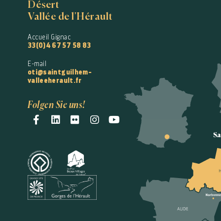
Désert
Vallée de l'Hérault
Accueil Gignac
33(0)4 67 57 58 83
E-mail
oti@saintguilhem-
valleeherault.fr
Folgen Sie uns!