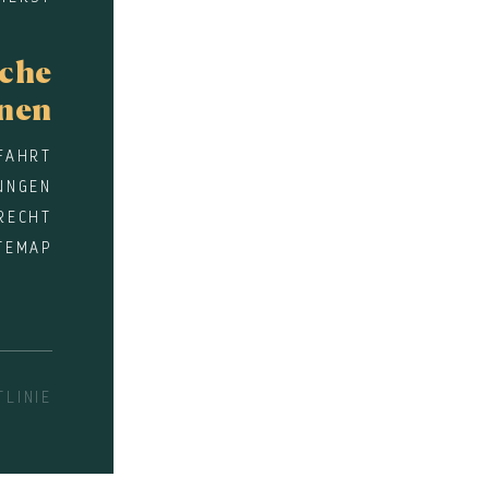
sche
onen
FAHRT
UNGEN
RECHT
TEMAP
LINIE