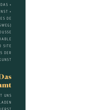
 DAS «
NST »
UES DE
SWEG)
OUSSE
DIABLE
D SITE
US DER
KUNST
Das
amt
IT UNS
LADEN
IERST