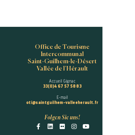
Office de Tourisme
Intercommunal
Saint-Guilhem-le-Désert
Vallée de l'Hérault
Accueil Gignac
33(0)4 67 57 58 83
E-mail
oti@saintguilhem-valleeherault.fr
Folgen Sie uns!