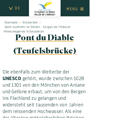
DE
MENU
Startseite
Entdecken
Saint-Guilhem-le-Désert - Gorges de l'Hérault
Herausragende Schauplätze
Pont du Diable
(Teufelsbrücke)
Die ebenfalls zum Welterbe der
UNESCO
gehört, wurde zwischen 1028
und 1301 von den Mönchen von Aniane
und Gellone erbaut, um von den Bergen
ins Flachland zu gelangen und
widersteht seit tausenden von Jahren
dem reissenden Hochwasser. Als eine
der ältesten mittelalterlichen Brücken