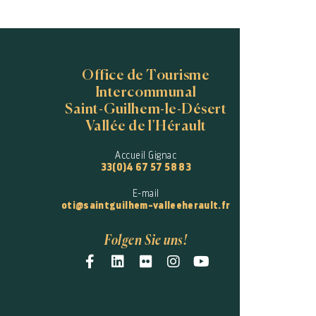
Office de Tourisme
Intercommunal
Saint-Guilhem-le-Désert
Vallée de l'Hérault
Accueil Gignac
33(0)4 67 57 58 83
E-mail
oti@saintguilhem-valleeherault.fr
Folgen Sie uns!