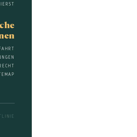
IERST
sche
onen
FAHRT
UNGEN
RECHT
TEMAP
LINIE