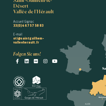
Saint-Guilhem-le-
Désert
Vallée de l'Hérault
Accueil Gignac
33(0)4 67 57 58 83
E-mail
oti@saintguilhem-
valleeherault.fr
Folgen Sie uns!