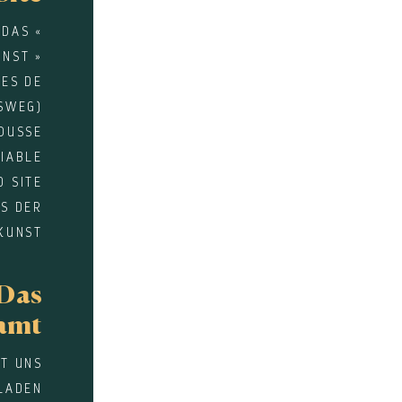
 DAS «
NST »
UES DE
SWEG)
OUSSE
DIABLE
D SITE
US DER
KUNST
Das
amt
IT UNS
LADEN