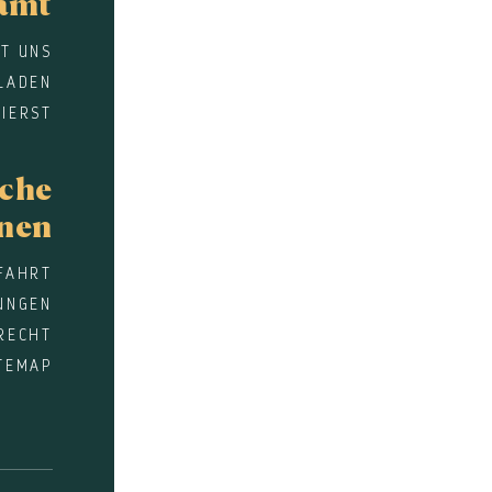
amt
IT UNS
LADEN
IERST
sche
onen
FAHRT
UNGEN
RECHT
TEMAP