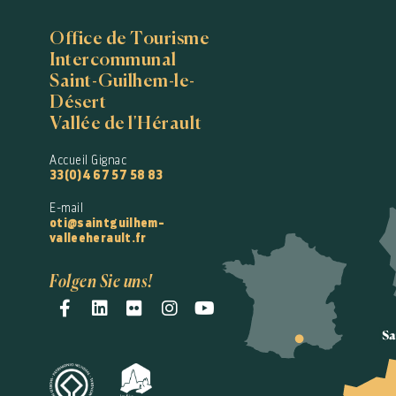
Office de Tourisme
Intercommunal
Saint-Guilhem-le-
Désert
Vallée de l'Hérault
Accueil Gignac
33(0)4 67 57 58 83
E-mail
oti@saintguilhem-
valleeherault.fr
Folgen Sie uns!