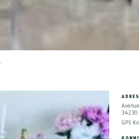
S
ADRE
Avenue
34230
GPS Ko
KOMMU