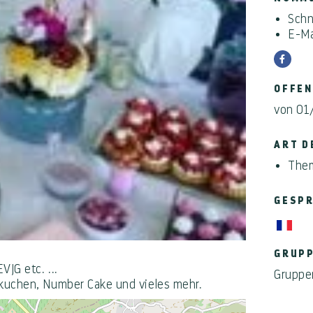
Schn
E-Ma
OFFEN
von 01
ART D
Them
GESPR
GRUP
JG etc. ...
Gruppe
skuchen, Number Cake und vieles mehr.