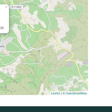
×
AÏS
Leaflet
| ©
OpenStreetMap