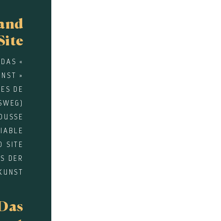
rand
Site
 DAS «
NST »
UES DE
SWEG)
OUSSE
DIABLE
D SITE
US DER
KUNST
Das