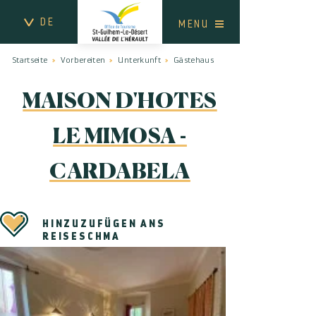
DE
MENU
Startseite
Vorbereiten
Unterkunft
Gästehaus
MAISON D'HOTES
LE MIMOSA -
CARDABELA
HINZUZUFÜGEN ANS
REISESCHMA