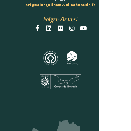
E-mail
oti@saintguilhem-valleeherault.fr
Folgen Sie uns!