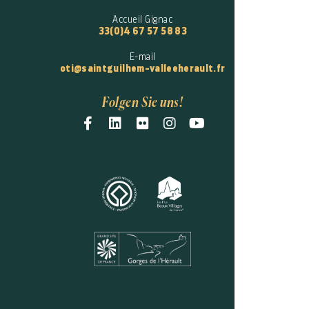
Accueil Gignac
33(0)4 67 57 58 83
E-mail
oti@saintguilhem-valleeherault.fr
Folgen Sie uns!