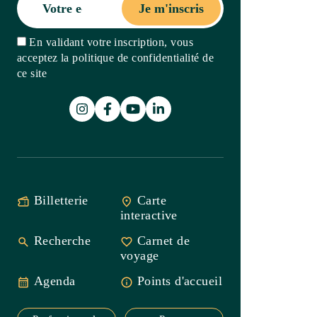
Recherche
Carnet de
voyage
Agenda
Points
d'accueil
Professionnels
Presse
Office de Tourisme Intercommunal
Saint-Guilhem-le-Désert
Vallée de l’Hérault
Accueil Gignac
33(0)4 67 57 58 83