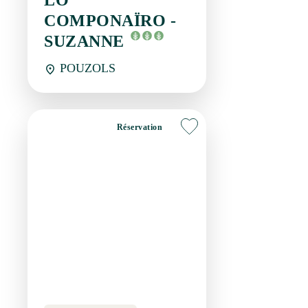
Chambres d'hôtes
CHAMBRE D'HÔTES
AVEC PISCINE DANS
L'HÉRAULT –
SÉJOUR
AUTHENTIQUE ET
RELAXANT
SAINT-PARGOIRE