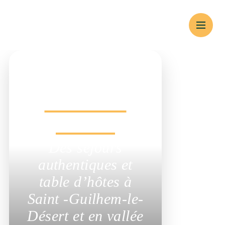
Un hébergement
Chambres
d’hôtes
Des séjours
authentiques et table
d’hôtes à Saint -
Guilhem-le-Désert et
en vallée de l’Hérault