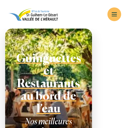
Un restaurant
Guinguettes
et
Restaurants
au bord de
l’eau
Nos meilleures