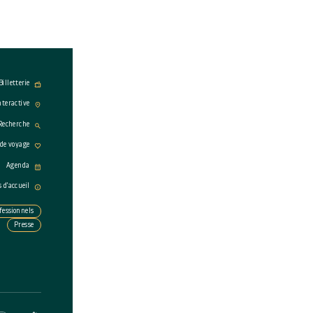
Billetterie
nteractive
Recherche
 de voyage
Agenda
s d'accueil
fessionnels
Presse