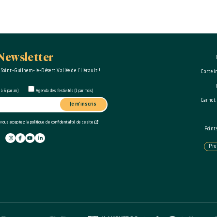
Newsletter
 Saint-Guilhem-le-Désert Vallée de l’Hérault !
Carte i
à 6 par an)
Agenda des festivités (1 par mois)
Carnet
Je m'inscris
 vous acceptez la politique de confidentialité de ce site
Point
Pro