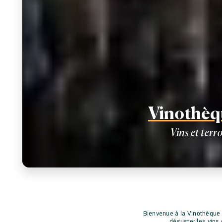
Vinothèq
Vins et terr
Bienvenue à la Vinothèque d
déguster les vins d