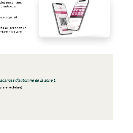
plusieurs critères,
cord mets et vin
e qui apparaît
ccès ou scannez un
ateforme sur votre
s vacances d'automne de la zone C
mbre et octobre)