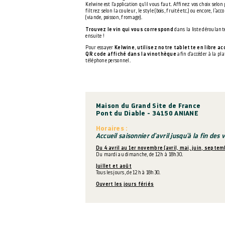
Kelwine est l'application qu'il vous faut. Affinez vos choix selon 
filtrez selon la couleur, le style (bois, fruité etc.) ou encore, l’ac
(viande, poisson, fromage).
Trouvez le vin qui vous correspond
dans la liste déroulant
ensuite !
Pour essayer
Kelwine
,
utilisez notre tablette en libre a
QR code affiché dans la vinothèque
afin d'accéder à la pl
téléphone personnel.
Maison du Grand Site de France
Pont du Diable - 34150 ANIANE
Horaires :
Accueil saisonnier d'avril jusqu'à la fin de
Du 4 avril au 1er novembre (avril, mai, juin, septe
Du mardi au dimanche, de 12h à 18h30.
Juillet et août
Tous les jours, de 12h à 18h30.
Ouvert les jours fériés