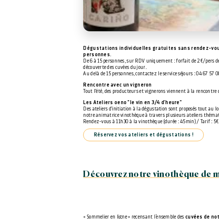
Dégustations individuelles gratuites sans rendez-vou
personnes.
De 6 à 15 personnes, sur RDV uniquement : forfait de 2€/pers de
découverte des cuvées du jour.
Au delà de 15 personnes, contactez le service séjours : 04 67 57 0
Rencontre avec un vigneron
Tout l'été, des producteurs et vignerons viennent à la rencontre 
Les Ateliers oeno "le vin en 3/4 d'heure"
Des ateliers d'initiation à la dégustation sont proposés tout au l
notre animatrice vinothèque à travers plusieurs ateliers théma
Rendez-vous à 11h30 à la vinothèque (durée : 45min) / Tarif : 5€
Réservez vos ateliers et dégustations !
Découvrez notre vinothèque de m
« Sommelier en ligne » recensant l’ensemble des
cuvées de no