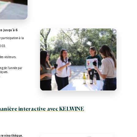
s jusqu’à 6
 participation à la
0 03.
des visiteurs.
ong de l'année par
tiques.
.
anière interactive avec KELWINE
tre vinothèque
,