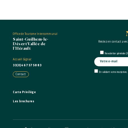
Office de Tourisme Intercommunal
Saint-Guilhem-le-
Restez en contact avec
Désert Vallée de
l’Hérault
Newsletter générale (3 
Accueil Gignac
33(0)4 67 57 58 83
En validant votre inscription,
Contact
Carte Privilège
Les brochures