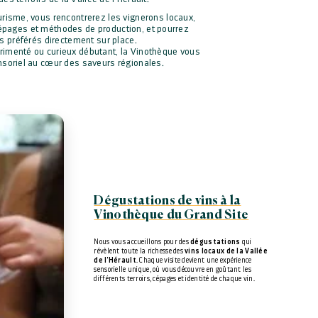
urisme, vous rencontrerez les vignerons locaux,
cépages et méthodes de production, et pourrez
s préférés directement sur place.
imenté ou curieux débutant, la Vinothèque vous
nsoriel au cœur des saveurs régionales.
Dégustations de vins à la
Vinothèque du Grand Site
Nous vous accueillons pour des
dégustations
qui
révèlent toute la richesse des
vins locaux de la Vallée
de l'Hérault
. Chaque visite devient une expérience
sensorielle unique, où vous découvre en goûtant les
différents terroirs, cépages et identité de chaque vin.