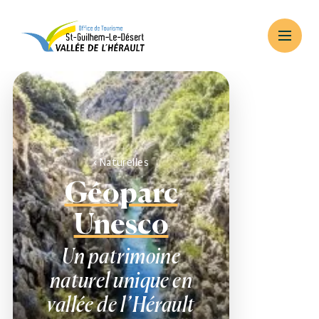
Naturelles
Géoparc
Unesco
Un patrimoine
naturel unique en
vallée de l’Hérault