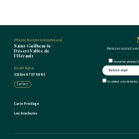
Office de Tourisme Intercommunal
Saint-Guilhem-le-
Restez en contact avec
Désert Vallée de
l’Hérault
Newsletter générale (3 
Accueil Gignac
33(0)4 67 57 58 83
En validant votre inscription,
Contact
Carte Privilège
Les brochures