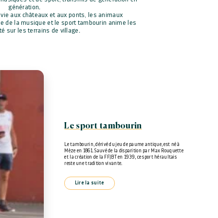
génération.
 vie aux châteaux et aux ponts, les animaux
e de la musique et le sport tambourin anime les
té sur les terrains de village.
Le sport tambourin
Le tambourin, dérivé du jeu de paume antique, est né à
Mèze en 1861. Sauvé de la disparition par Max Rouquette
et la création de la FFJBT en 1939, ce sport héraultais
reste une tradition vivante.
Lire la suite