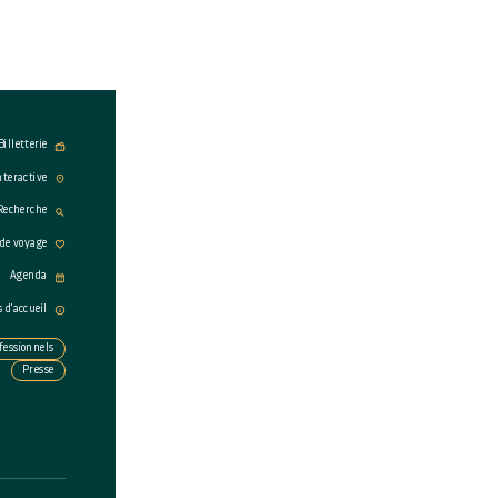
Billetterie
nteractive
Recherche
 de voyage
Agenda
s d'accueil
fessionnels
Presse