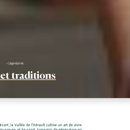
Légendaires
 et traditions
ert, la Vallée de l’Hérault cultive un art de vivre
de musiques et de sport, transmis de génération en