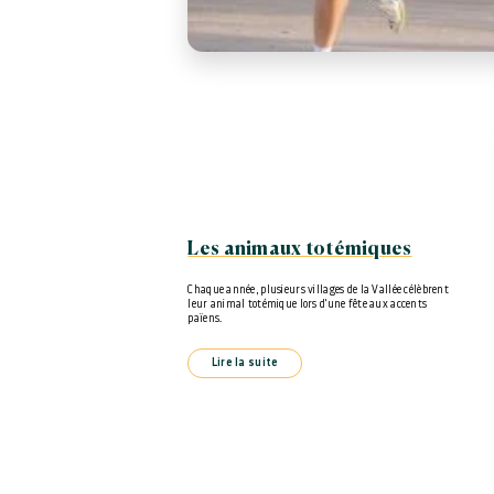
Les animaux totémiques
Chaque année, plusieurs villages de la Vallée célèbrent
leur animal totémique lors d'une fête aux accents
païens.
Lire la suite