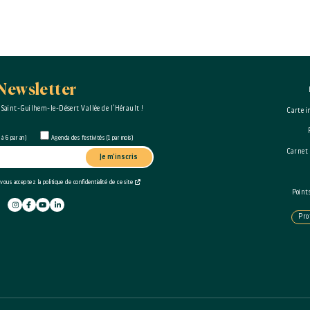
Newsletter
 Saint-Guilhem-le-Désert Vallée de l’Hérault !
Carte i
à 6 par an)
Agenda des festivités (1 par mois)
Carnet
Je m'inscris
 vous acceptez la politique de confidentialité de ce site
Point
Pro