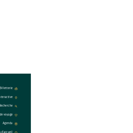
Billetterie
nteractive
Recherche
 de voyage
Agenda
s d'accueil