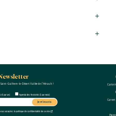
Newsletter
 Saint-Guilhem-le-Désert Vallée de l’Hérault !
Carte i
à 6 par an)
Agenda des festivités (1 par mois)
Carnet
Je m'inscris
 vous acceptez la politique de confidentialité de ce site
Point