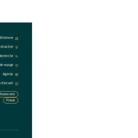
Billetterie
nteractive
Recherche
 de voyage
Agenda
s d'accueil
fessionnels
Presse