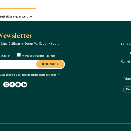
dégustation avec modération,
Newsletter
 Saint-Guilhem-le-Désert Vallée de l’Hérault !
Carte i
à 6 par an)
Agenda des festivités (1 par mois)
Carnet
Je m'inscris
 vous acceptez la politique de confidentialité de ce site
Point
Pro