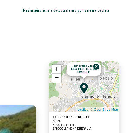
Mes inspirations
Je découvre
Je m'organise
Je me déplace
×
Itinéraire vers
+
LES PEPITES DE
NOELLE
−
Leaflet
| ©
OpenStreetMap
LES PEPITES DE NOELLE
ARIAC
8, Avenue du Lac
34800 CLERMONT-L'HERAULT