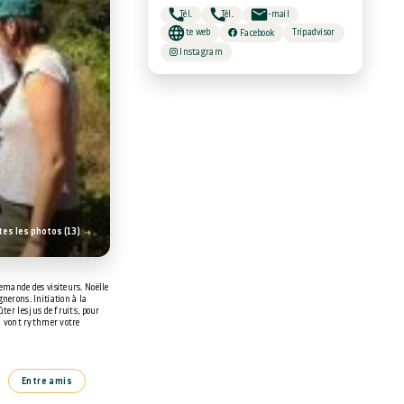
Tél.
Tél.
E-mail
Site web
Tripadvisor
Facebook
Instagram
tes les photos (13)
demande des visiteurs. Noëlle
nerons. Initiation à la
ter les jus de fruits, pour
ui vont rythmer votre
Entre amis