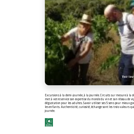
Voir tou
Excursions à la demi-journée, à la journée. Circuits sur mesure à la 
met à votre service son expertise du monde du vin et son réseau de vig
dégustation pour les adultes. Savoir utiliser ses 5 sens pour mieux goû
les enfants. Authenticité, curiosité, échange sont les trois valeurs q
journée.