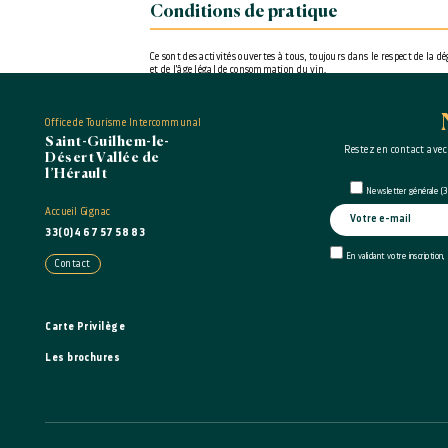
Conditions de pratique
Ce sont des activités ouvertes à tous, toujours dans le respect de la 
et de l'âge légal de consommation du vin.
Prestations
Office de Tourisme Intercommunal
Saint-Guilhem-le-
Restez en contact avec
Désert Vallée de
Activités culturelles : Œnotourisme
l’Hérault
Newsletter générale (3 
Ouverture
Accueil Gignac
33(0)4 67 57 58 83
du 01/01/2026 au 31/12/2026
En validant votre inscription,
SUR RÉSERVATION UNIQUEMENT
Contact
Accueil de personnes handicapées
Carte Privilège
Visuel : VIA UN ACCOMPAGNEMENT
Les brochures
Auditif : VIA UN ACCOMPAGNEMENT
Cognitif : VIA UN ACCOMPAGNEMENT
Animaux acceptés