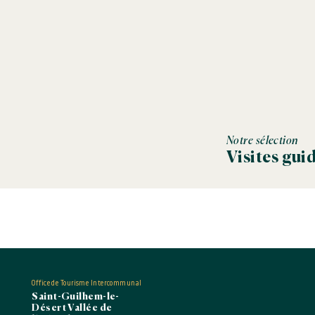
temps semble suspendu.
Au côté de notre guide, partez à la découverte du
patrimoine 
de Gellone et son cloître, joyau de l'art roman languedocien ; le
jalonnent les ruelles ; le Verdus, petit ruisseau qui coule le long 
fraîcheur.
Information importante :
Veuillez noter que ce site n’est pas adapté aux personnes à mobi
Les chiens ne sont pas autorisés durant la visite.
Tarifs réduits :
Demandeur d'emploi, RSA, 10-18ans, étudian
Gratuit :
Accompagnant du porteur de la carte Privilège, porteu
PASS'pro Tourisme et enfants de -10ans. A réserver à l'avance su
Notre sélection
pour les cartes Privilège et PASS'pro Tourisme.
Visites gui
Office de Tourisme Intercommunal
Saint-Guilhem-le-
Désert Vallée de