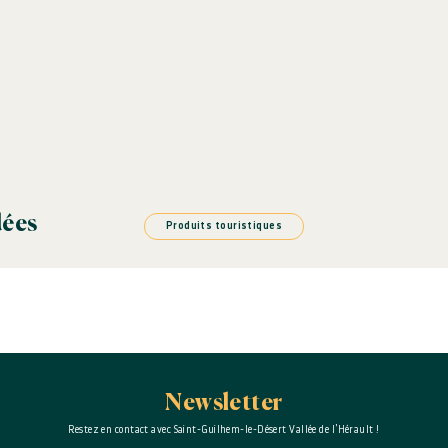
médiéval
: l'abbaye
s façades romanes qui
du village, source de
lité réduite (moteur)
ts
r de la carte
r place ou par email
dées
Produits touristiques
Newsletter
Restez en contact avec Saint-Guilhem-le-Désert Vallée de l’Hérault !