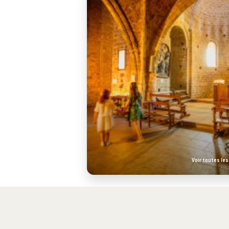
Voir toutes le
Visite guidée Saint-Guilhem-le-Désert
Etape du chemin de Saint-Jacques-de-Compostelle,
Saint-Gui
trouve au coeur du
val de Gellone
, dans un écrin de verdure et 