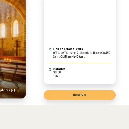
Lieu de rendez-vous
Office de Tourisme, 2 place de la Liberté 34150
Saint-Guilhem-le-Désert
Horaires
10h30
14h30
s photos (2)
Réserver
lhem-le-Désert
se
de rocaille où le