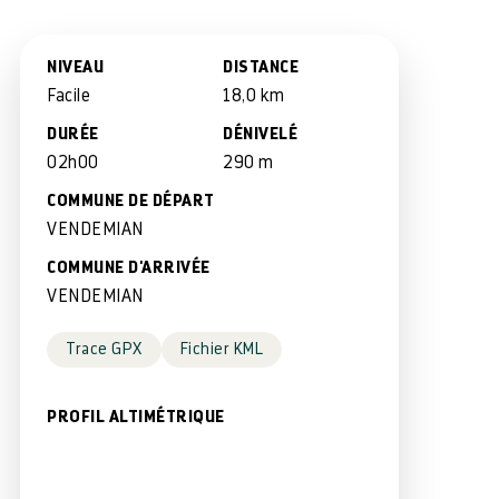
NIVEAU
DISTANCE
Facile
18,0 km
DURÉE
DÉNIVELÉ
02h00
290 m
COMMUNE DE DÉPART
VENDEMIAN
COMMUNE D'ARRIVÉE
VENDEMIAN
Trace GPX
Fichier KML
PROFIL ALTIMÉTRIQUE
distance / altitude
distance / altitude