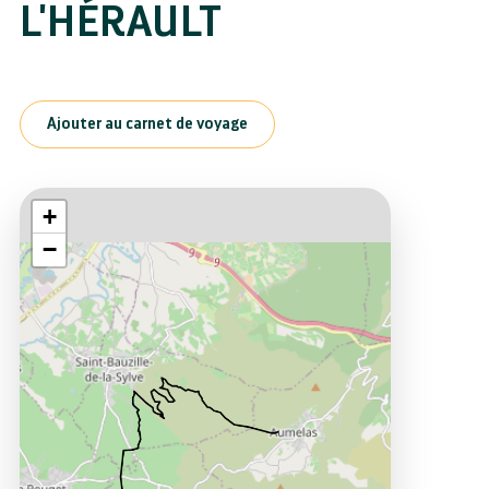
L'HÉRAULT
Ajouter au carnet de voyage
+
−