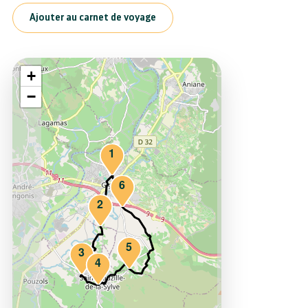
Ajouter au carnet de voyage
+
−
1
6
2
5
3
4