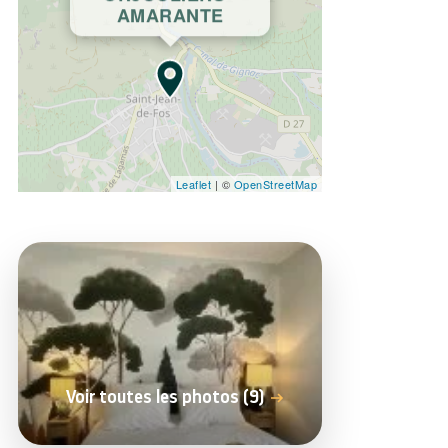
ORJOULIERS -
AMARANTE
Leaflet
| ©
OpenStreetMap
Voir toutes les photos (9)