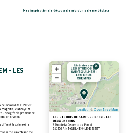
Mes inspirations
Je découvre
Je m'organise
Je me déplace
×
Itinéraire vers
+
LES STUDIOS DE
EM - LES
SAINT-GUILHEM -
LES DEUX
−
CHEMINS
oine mondial de l'UNESCO
Leaflet
| ©
OpenStreetMap
sa magnifique abbaye, sa
ffre une agréable promenade
 donne un charme
LES STUDIOS DE SAINT-GUILHEM - LES
DEUX CHEMINS
s offrent le calme et le
7 Rue de la Descente du Portal
34150 SAINT-GUILHEM-LE-DESERT
, mansardé, un côté intime