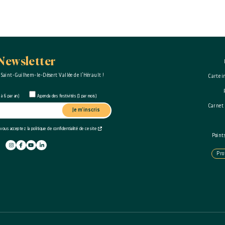
Newsletter
 Saint-Guilhem-le-Désert Vallée de l’Hérault !
Carte i
à 6 par an)
Agenda des festivités (1 par mois)
Carnet
Je m'inscris
 vous acceptez la politique de confidentialité de ce site
Point
Pro