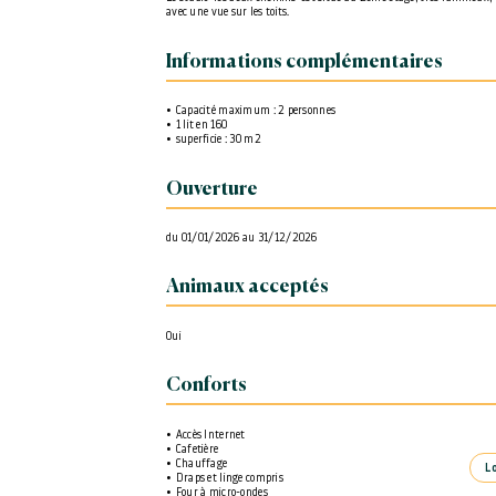
avec une vue sur les toits.
Informations complémentaires
Capacité maximum : 2 personnes
1 lit en 160
superficie : 30 m2
Ouverture
du 01/01/2026 au 31/12/2026
Animaux acceptés
Oui
Conforts
Accès Internet
Cafetière
Chauffage
L
Draps et linge compris
Four à micro-ondes