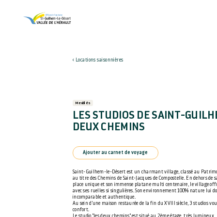
Locations saisonnières
Meublés
LES STUDIOS DE SAINT-GUILH
DEUX CHEMINS
Ajouter au carnet de voyage
Saint-Guilhem-le-Désert est un charmant village, classé au Patrim
au titre des Chemins de Saint-Jacques de Compostelle. En dehors de 
place unique et son immense platane multi centenaire, le village o
avec ses ruelles si singulières. Son environnement 100% nature lui
incomparable et authentique.
Au sein d'une maison restaurée de la fin du XVIII siècle, 3 studios vou
confort.
Le studio "les deux chemins" est situé au 2ème étage, très lumineux