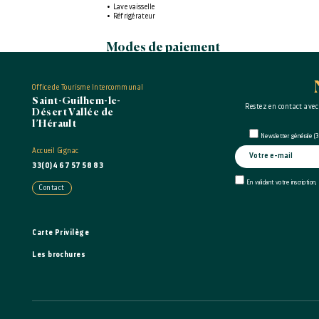
Lave vaisselle
Réfrigérateur
Modes de paiement
Cartes de paiement
Office de Tourisme Intercommunal
Paypal
Saint-Guilhem-le-
Restez en contact avec
Désert Vallée de
l’Hérault
Newsletter générale (3 
Accueil Gignac
33(0)4 67 57 58 83
En validant votre inscription,
Contact
Carte Privilège
Les brochures