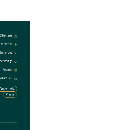
Billetterie
nteractive
Recherche
 de voyage
Agenda
s d'accueil
fessionnels
Presse