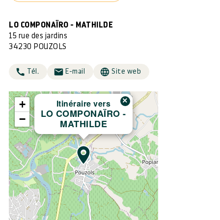
LO COMPONAÏRO - MATHILDE
15 rue des jardins
34230 POUZOLS
Tél.
E-mail
Site web
×
Itinéraire vers
+
LO COMPONAÏRO -
−
MATHILDE