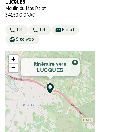
LUCQUES
Moulin du Mas Palat
34150 GIGNAC
Tél.
Tél.
E-mail
Site web
+
×
Itinéraire vers
−
LUCQUES