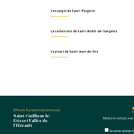
L'escargot de Saint-Pargoire
Le cochon noir de Saint-André-de-Sangonis
Lo picart de Saint-Jean-de-Fos
Office de Tourisme Intercommunal
Saint-Guilhem-le-
Restez en contact avec
Désert Vallée de
l’Hérault
Newsletter générale (3 