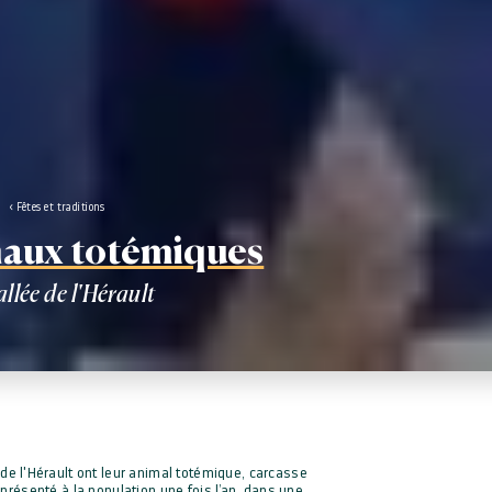
Fêtes et traditions
maux totémiques
allée de l'Hérault
e de l'Hérault ont leur animal totémique, carcasse
 présenté à la population une fois l’an, dans une