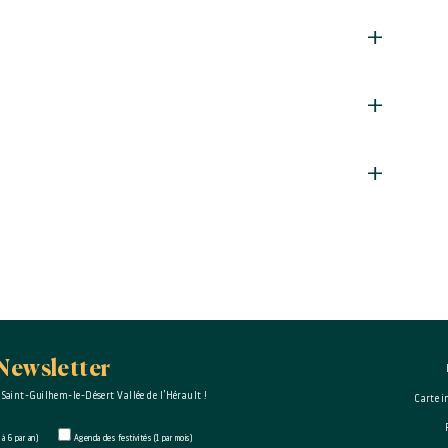
Newsletter
 Saint-Guilhem-le-Désert Vallée de l’Hérault !
Carte i
à 6 par an)
Agenda des festivités (1 par mois)