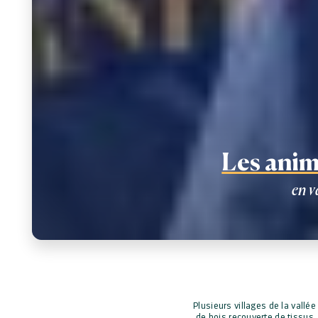
Les ani
en v
Plusieurs villages de la vallé
de bois recouverte de tissus,