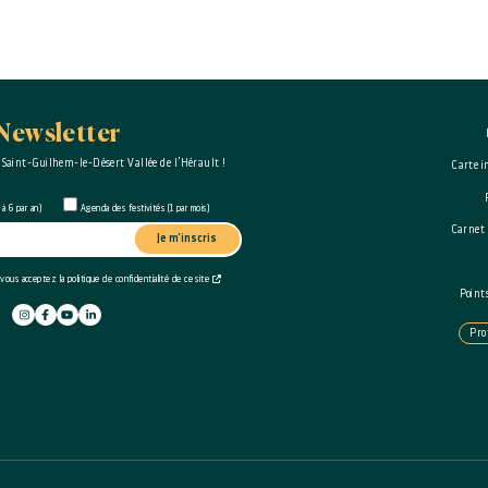
Newsletter
 Saint-Guilhem-le-Désert Vallée de l’Hérault !
Carte i
à 6 par an)
Agenda des festivités (1 par mois)
Carnet
Je m'inscris
 vous acceptez la politique de confidentialité de ce site
Point
Pro