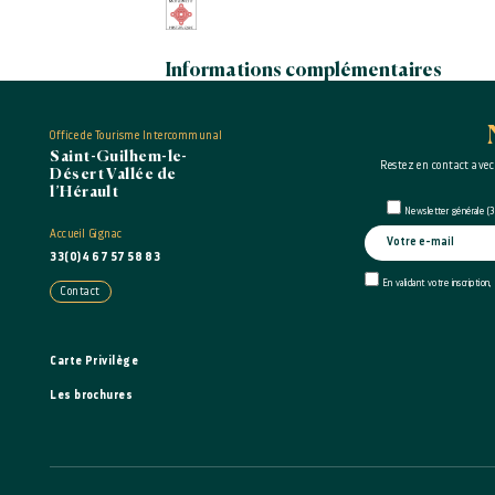
Informations complémentaires
Eglise et prieuré
Entrée gratuite : oui
Office de Tourisme Intercommunal
Accès libre : oui
Saint-Guilhem-le-
Restez en contact avec
Désert Vallée de
l’Hérault
Visites en groupes
Newsletter générale (3 
Accueil Gignac
Visites libres sur demande
33(0)4 67 57 58 83
En validant votre inscription,
Contact
Visites individuelles
Visites libres en permanence
Carte Privilège
Les brochures