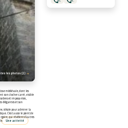
Tél.
Tél.
utes les photos (2)
isse médiévale, dont les
nt son clocher carré, visible
 sobres et imposantes,
tes élégantes et son
ne, idéale pour admirer la
que. C'est aussi le point de
rgoire, qui révèlent d'autres
Une activité
le.