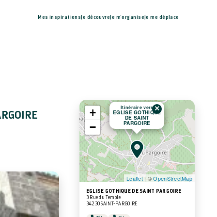
Mes inspirations
Je découvre
Je m'organise
Je me déplace
×
Itinéraire vers
+
EGLISE GOTHIQUE
ARGOIRE
DE SAINT
PARGOIRE
−
Leaflet
| ©
OpenStreetMap
EGLISE GOTHIQUE DE SAINT PARGOIRE
3 Rue du Temple
34230 SAINT-PARGOIRE