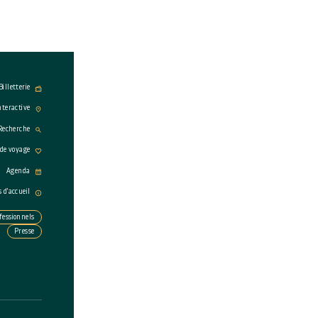
Billetterie
nteractive
Recherche
 de voyage
Agenda
s d'accueil
fessionnels
Presse