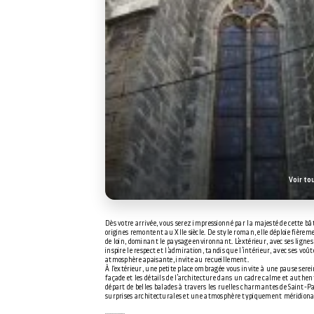
Voir to
Dès votre arrivée, vous serez impressionné par la majesté de cette bât
origines remontent au XIIe siècle. De style roman, elle déploie fièreme
de loin, dominant le paysage environnant. L’extérieur, avec ses lignes
inspire le respect et l’admiration, tandis que l’intérieur, avec ses voû
atmosphère apaisante, invite au recueillement.
À l'extérieur, une petite place ombragée vous invite à une pause serei
façade et les détails de l’architecture dans un cadre calme et authenti
départ de belles balades à travers les ruelles charmantes de Saint-Pa
surprises architecturales et une atmosphère typiquement méridiona