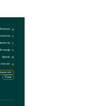
Billetterie
nteractive
Recherche
 de voyage
Agenda
s d'accueil
fessionnels
Presse