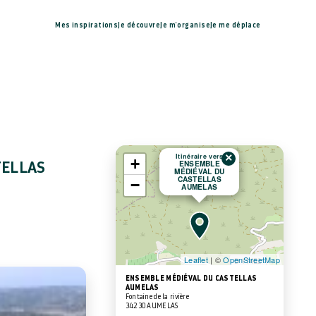
Mes inspirations
Je découvre
Je m'organise
Je me déplace
×
Itinéraire vers
+
ENSEMBLE
TELLAS
MÉDIÉVAL DU
CASTELLAS
−
AUMELAS
Leaflet
| ©
OpenStreetMap
ENSEMBLE MÉDIÉVAL DU CASTELLAS
AUMELAS
Fontaine de la rivière
34230 AUMELAS