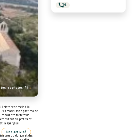
Tél.
utes les photos (4)
l'histoire se mêle à la
 aux amateurs de patrimoine
e imposante forteresse
e temps tout en profitant
 et la garrigue
Une activité
érieuses du donjon et des
r quotidien dans cette