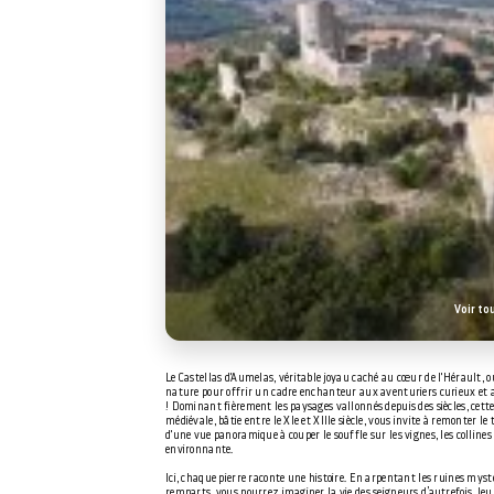
Voir to
Le Castellas d'Aumelas, véritable joyau caché au cœur de l'Hérault, où 
nature pour offrir un cadre enchanteur aux aventuriers curieux et
! Dominant fièrement les paysages vallonnés depuis des siècles, cett
médiévale, bâtie entre le XIe et XIIIe siècle, vous invite à remonter l
d'une vue panoramique à couper le souffle sur les vignes, les collines
environnante.
Ici, chaque pierre raconte une histoire. En arpentant les ruines myst
remparts, vous pourrez imaginer la vie des seigneurs d’autrefois, leu