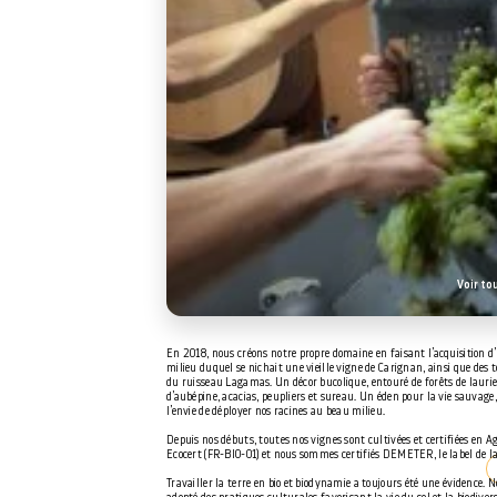
Voir to
En 2018, nous créons notre propre domaine en faisant l’acquisition d
milieu duquel se nichait une vieille vigne de Carignan, ainsi que des 
du ruisseau Lagamas. Un décor bucolique, entouré de forêts de laurier
d’aubépine, acacias, peupliers et sureau. Un éden pour la vie sauvage, 
l’envie de déployer nos racines au beau milieu.
Depuis nos débuts, toutes nos vignes sont cultivées et certifiées en A
Ecocert (FR-BIO-01) et nous sommes certifiés DEMETER, le label de l
Travailler la terre en bio et biodynamie a toujours été une évidence. 