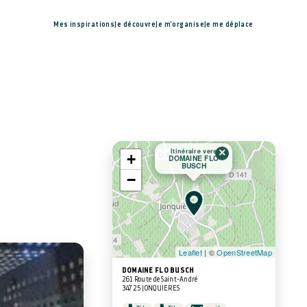
Mes inspirations
Je découvre
Je m'organise
Je me déplace
×
Itinéraire vers
+
DOMAINE FLO
BUSCH
−
Leaflet
| ©
OpenStreetMap
DOMAINE FLO BUSCH
261 Route de Saint-André
34725 JONQUIERES