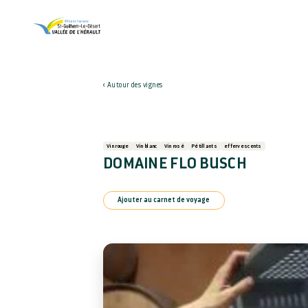
Autour des vignes
Vin rouge
Vin blanc
Vin rosé
Pétillants
effervescents
DOMAINE FLO BUSCH
Ajouter au carnet de voyage