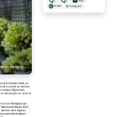
Tél.
Tél.
E-mail
Site web
Instagram
utes les photos (7)
’un grand espace boisé, au
terres à cultiver en bordure
s nobles, d’églantiers,
un lieu de paix sur terre, et
griculture Biologique par
a biodynamie depuis 2023.
Autour des vignes
Nous avons dès le départ