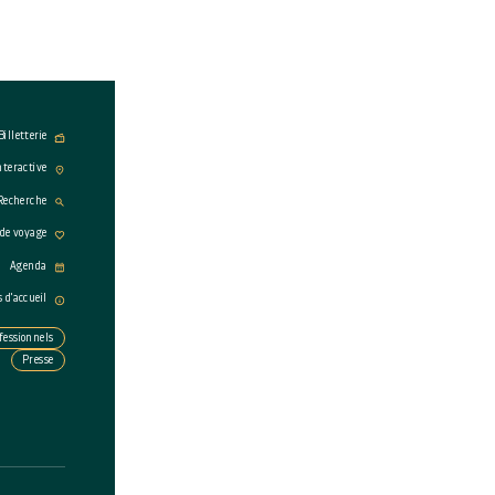
Billetterie
nteractive
Recherche
 de voyage
Agenda
s d'accueil
fessionnels
Presse