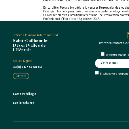
adopté des pratiques culturales favorisant la vie du sol et la biodivers
En parallèle, Paola a évolué dans la vente et l’exportation de produits
l’étranger. Toujours passionnée d’herboristerie traditionnelle, elle se
d’oliviers et plantes aromatiques et entame une reconversion profess
Professionnel d’Exploitation Agricole en 2017.
Vigneron-œnologue et herboriste se lancent donc en 2018 très progres
0.35ha à 9ha en polyculture en 2023.
Office de Tourisme Intercommunal
Saint-Guilhem-le-
Restez en contact avec
Désert Vallée de
l’Hérault
AOC
Newsletter générale (3 
Accueil Gignac
Languedoc
33(0)4 67 57 58 83
Terrasses du Larzac
En validant votre inscription,
Contact
Produits
Carte Privilège
Vin rouge
Vin blanc
Vin rosé
Les brochures
Pétillants, effervescents
Informations complémentaires