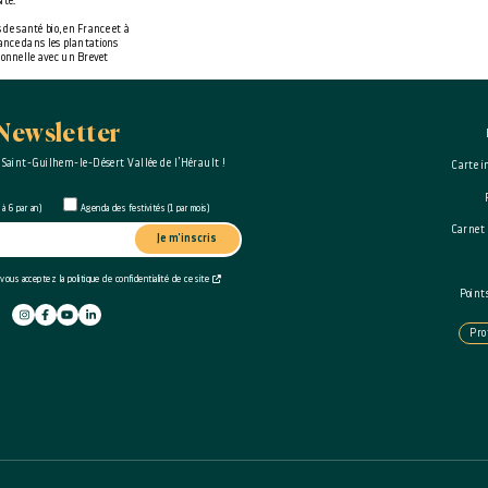
ité.
 de santé bio, en France et à
 lance dans les plantations
ionnelle avec un Brevet
sivement, petit à petit, de
Newsletter
 Saint-Guilhem-le-Désert Vallée de l’Hérault !
Carte i
à 6 par an)
Agenda des festivités (1 par mois)
Carnet
Je m'inscris
 vous acceptez la politique de confidentialité de ce site
Point
Pro