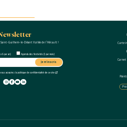
Newsletter
 Saint-Guilhem-le-Désert Vallée de l’Hérault !
Carte i
à 6 par an)
Agenda des festivités (1 par mois)
Carnet
Je m'inscris
 vous acceptez la politique de confidentialité de ce site
Point
Pro