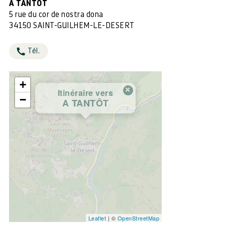
A TANTÔT
5 rue du cor de nostra dona
34150 SAINT-GUILHEM-LE-DESERT
Tél.
+
×
Itinéraire vers
−
A TANTÔT
Leaflet
| ©
OpenStreetMap