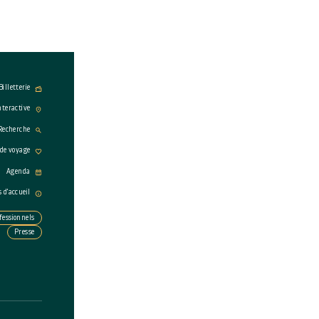
Billetterie
nteractive
Recherche
 de voyage
Agenda
s d'accueil
fessionnels
Presse