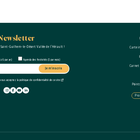
Newsletter
 Saint-Guilhem-le-Désert Vallée de l’Hérault !
Carte i
à 6 par an)
Agenda des festivités (1 par mois)
Carnet
Je m'inscris
 vous acceptez la politique de confidentialité de ce site
Point
Pro