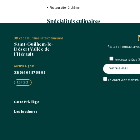
Restauration à thème
Spécialités culinaires
Cuisine traditionnelle
Office de Tourisme Intercommunal
Saint-Guilhem-le-
Restez en contact avec
Ouverture
Désert Vallée de
l’Hérault
Newsletter générale (3 
du 01/04/2026 au 01/11/2026
Accueil Gignac
33(0)4 67 57 58 83
En validant votre inscription,
Contact
Carte Privilège
Les brochures