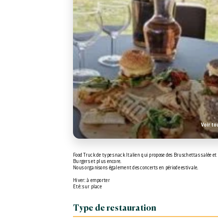
Voir to
Food Truck de type snack Italien qui propose des Bruschettas salée et 
Burgers et plus encore.
Nous organisons également des concerts en période estivale.
Hiver: à emporter
Eté: sur place
Type de restauration