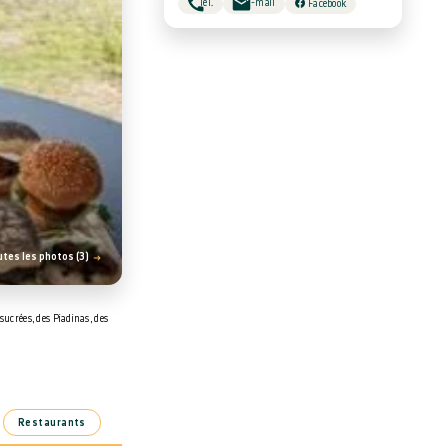
Tél.
E-mail
Facebook
utes les photos (3)
sucrées, des Piadinas, des
Restaurants