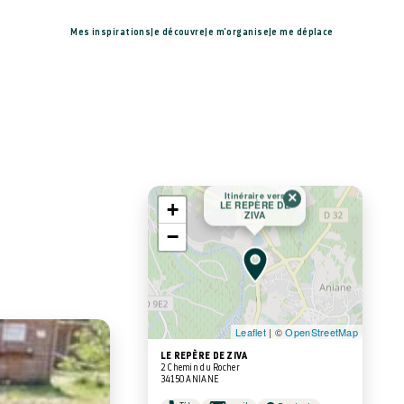
Mes inspirations
Je découvre
Je m'organise
Je me déplace
×
Itinéraire vers
+
LE REPÈRE DE
ZIVA
−
Leaflet
| ©
OpenStreetMap
LE REPÈRE DE ZIVA
2 Chemin du Rocher
34150 ANIANE