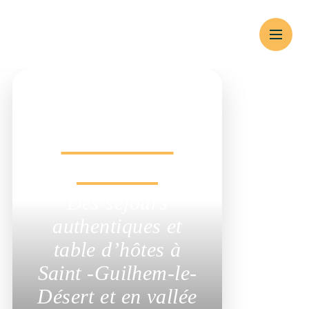
Un hébergement
Chambres
d’hôtes
Des séjours
authentiques et table
d’hôtes à Saint -
Guilhem-le-Désert et
en vallée de l’Hérault