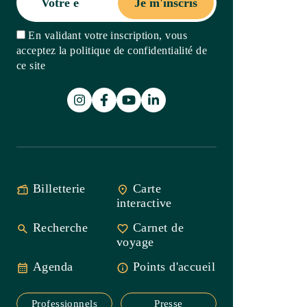
Recherche
Carnet de
voyage
Agenda
Points
d'accueil
Professionnels
Presse
Office de Tourisme Intercommunal
Saint-Guilhem-le-Désert
Vallée de l’Hérault
Accueil Gignac
33(0)4 67 57 58 83