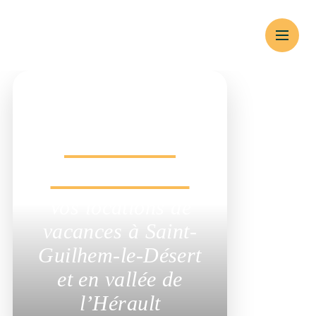
Un hébergement
Locations
saisonnières
Vos locations de
vacances à Saint-
Guilhem-le-Désert et
en vallée de l’Hérault