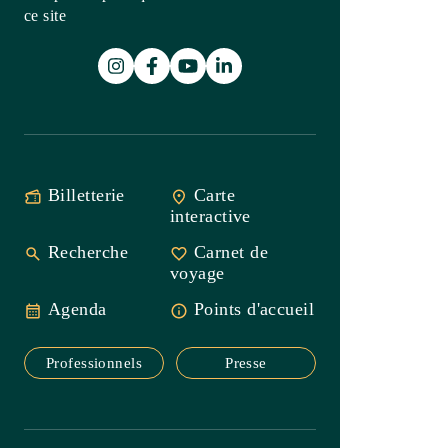
interactive
Recherche
Carnet de
voyage
Agenda
Points
d'accueil
Professionnels
Presse
Office de Tourisme Intercommunal
Saint-Guilhem-le-Désert
Vallée de l’Hérault
Accueil Gignac
33(0)4 67 57 58 83