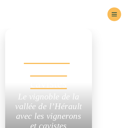
Vigneronnes
Domaines,
caves et
cavistes
Le vignoble de la
vallée de l’Hérault
avec les vignerons et
cavistes