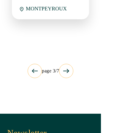
page 3/7
Newsletter
Restez en contact avec Saint-Guilhem-le-
Désert Vallée de l’Hérault !
Newsletter générale (3 à 6 par an)
Agenda des festivités (1 par mois)